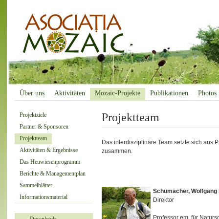
Über uns
Aktivitäten
Mozaic-Projekte
Publikationen
Photos
Projektteam
Projektziele
Partner & Sponsoren
Projektteam
Das interdisziplinäre Team setzte sich aus 
Aktivitäten & Ergebnisse
zusammen.
Das Heuwiesenprogramm
Berichte & Managementplan
Sammelblätter
Schumacher, Wolfgang 
Informationsmaterial
Direktor
Professor em. für Naturs