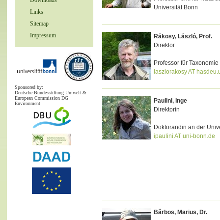
Downloads
Universität Bonn
Links
Sitemap
Impressum
Rákosy, László, Prof.
Direktor
Professor für Taxonomie
laszlorakosy AT hasdeu.u
Sponsored by:
Deutsche Bundesstiftung Umwelt &
European Commission DG
Paulini, Inge
Environment
Direktorin
Doktorandin an der Univ
ipaulini AT uni-bonn.de
Bărbos, Marius, Dr.