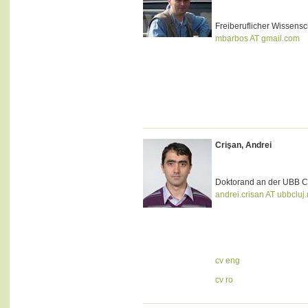
Freiberuflicher Wissensc
mbarbos AT gmail.com
Crişan, Andrei
Doktorand an der UBB C
andrei.crisan AT ubbcluj.
cv eng
cv ro