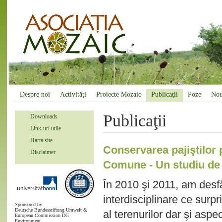
Despre noi
Activități
Proiecte Mozaic
Publicaţii
Poze
Nou
Publicaţii
Downloads
Link-uri utile
Harta site
Conservarea pajiştilor 
Disclaimer
Comune - Un studiu de c
În 2010 şi 2011, am desf
interdisciplinare ce surp
Sponsored by:
Deutsche Bundesstiftung Umwelt &
al terenurilor dar şi asp
European Commission DG
Environment