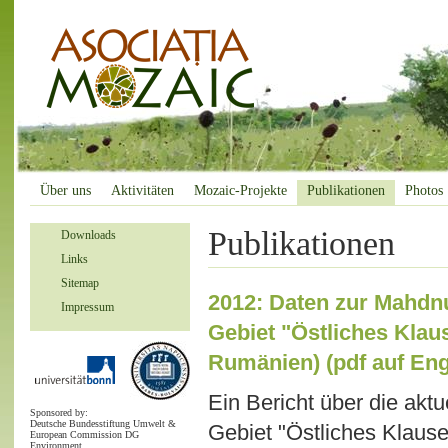
Über uns
Aktivitäten
Mozaic-Projekte
Publikationen
Photos
Publikationen
Downloads
Links
Sitemap
2012: Daten zur Mahdnu
Impressum
Gebiet "Östliches Klau
Rumänien) (pdf auf Eng
Ein Bericht über die ak
Sponsored by:
Deutsche Bundesstiftung Umwelt &
Gebiet "Östliches Klaus
European Commission DG
Environment