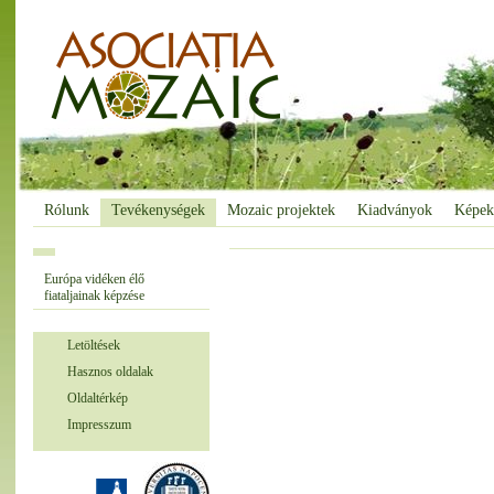
Rólunk
Tevékenységek
Mozaic projektek
Kiadványok
Képek
Európa vidéken élő
fiataljainak képzése
Letöltések
Hasznos oldalak
Oldaltérkép
Impresszum