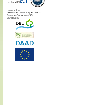
Sponsored by:
Deutsche Bundesstiftung Umwelt &
European Commission DG
Environment