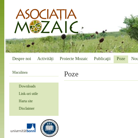
Despre noi
Activități
Proiecte Mozaic
Publicaţii
Poze
Nou
Poze
Maculinea
Downloads
Link-uri utile
Harta site
Disclaimer