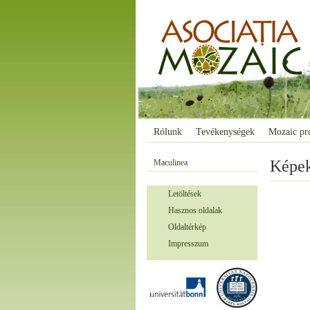
Rólunk
Tevékenységek
Mozaic pr
Képe
Maculinea
Letöltések
Hasznos oldalak
Oldaltérkép
Impresszum