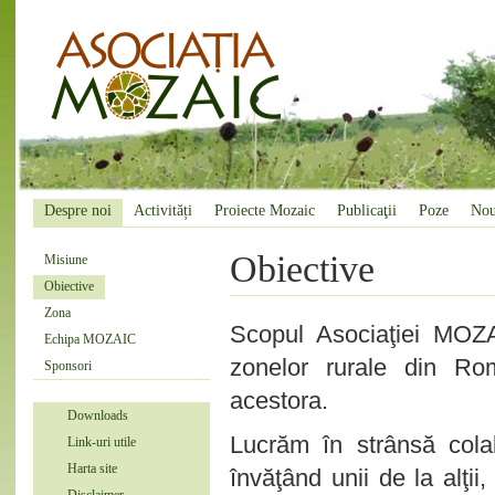
Despre noi
Activități
Proiecte Mozaic
Publicaţii
Poze
Nou
Obiective
Misiune
Obiective
Zona
Scopul Asociaţiei MOZA
Echipa MOZAIC
zonelor rurale din Ro
Sponsori
acestora.
Downloads
Lucrăm în strânsă cola
Link-uri utile
Harta site
învăţând unii de la alţii