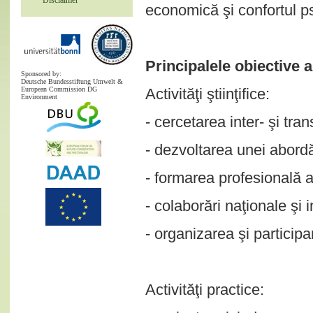
Disclaimer
economică şi confortul psi
Principalele obiective 
Sponsored by:
Deutsche Bundesstiftung Umwelt &
European Commission DG
Activităţi ştiinţifice:
Environment
- cercetarea inter- şi tran
- dezvoltarea unei abordă
- formarea profesională a
- colaborări naţionale şi 
- organizarea şi participa
Activităţi practice: