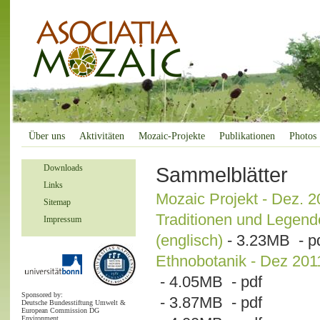
Über uns
Aktivitäten
Mozaic-Projekte
Publikationen
Photos
Downloads
Sammelblätter
Links
Mozaic Projekt - Dez. 20
Sitemap
Traditionen und Legend
Impressum
(englisch)
- 3.23MB - p
Ethnobotanik - Dez 2011
- 4.05MB - pdf
Sponsored by:
- 3.87MB - pdf
Deutsche Bundesstiftung Umwelt &
European Commission DG
Environment